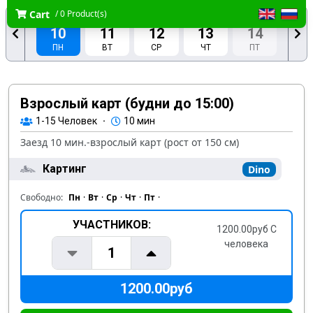
Cart
/ 0 Product(s)
АВГ.
АВГ.
АВГ.
АВГ.
АВГ.
10
11
12
13
14
ПН
ВТ
СР
ЧТ
ПТ
АВГ.
АВГ.
15
16
СБ
ВС
Взрослый карт (будни до 15:00)
1-15
Человек
·
10 мин
Заезд 10 мин.-взрослый карт (рост от 150 см)
Картинг
Dino
Свободно:
Пн
·
Вт
·
Ср
·
Чт
·
Пт
·
УЧАСТНИКОВ:
1200.00руб С
человека
1
1200.00руб